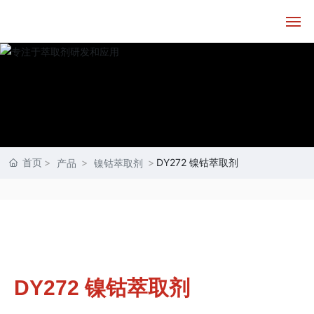
首页
走进德源
产品中心
首页
DY272 镍钴萃取剂
产品
镍钴萃取剂
技术实力
客户服务
新闻资讯
DY272 镍钴萃取剂
联系我们