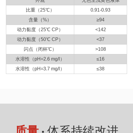
外观
无色至浅黄色液体
比重（25℃）
0.91-0.93
含量（%）
≥94
动力黏度（25℃ CP）
<142
动力黏度（50℃ CP）
<37
闪点（闭杯℃）
>108
水溶性（pH=2.6 mg/l）
≤16
水溶性（pH=3.7 mg/l）
≤38
质量
· 体系持续改进