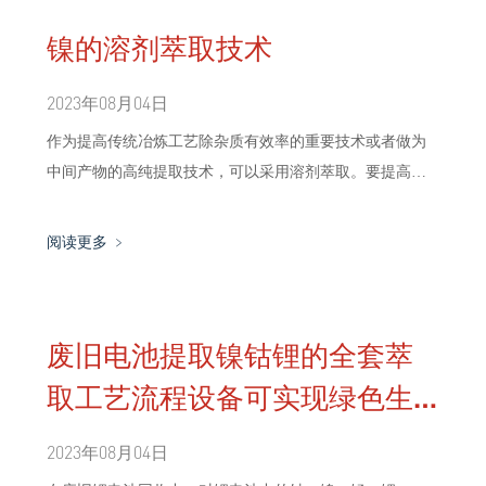
镍的溶剂萃取技术
2023年08月04日
作为提高传统冶炼工艺除杂质有效率的重要技术或者做为
中间产物的高纯提取技术，可以采用溶剂萃取。要提高镍
的纯度，关键是如何除去极难分离的杂质之一-钴。仅就这
个意义来说，溶剂萃取法也是提取高纯镍的一种重要技
阅读更多 ﹥
术。虽然溶剂萃取能从镍的盐类水溶液中优先有效地除去
杂质钻，但是在工业上能够使用的萃取剂种类并不多。
废旧电池提取镍钴锂的全套萃
取工艺流程设备可实现绿色生
产
2023年08月04日