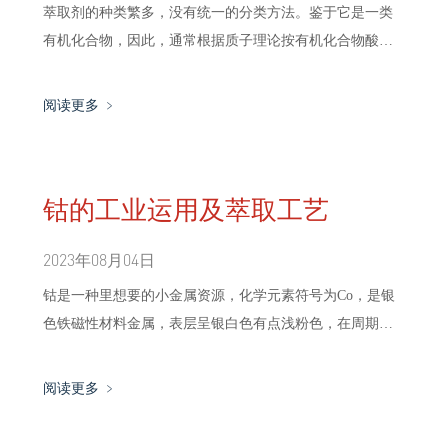
萃取剂的种类繁多，没有统一的分类方法。鉴于它是一类
有机化合物，因此，通常根据质子理论按有机化合物酸碱
性的划分，分为中性萃取剂，酸性萃取剂和碱性萃取剂;此
外，有一类萃取剂多数为质子酸，通常具有螯合剂的性质
阅读更多 ﹥
故归属为螯合萃取剂。
钴的工业运用及萃取工艺
2023年08月04日
钴是一种里想要的小金属资源，化学元素符号为Co，是银
色铁磁性材料金属，表层呈银白色有点浅粉色，在周期中
位于第4周期。它关键物理、化学参数与铁、镍接近，属于
铁族元素。
阅读更多 ﹥