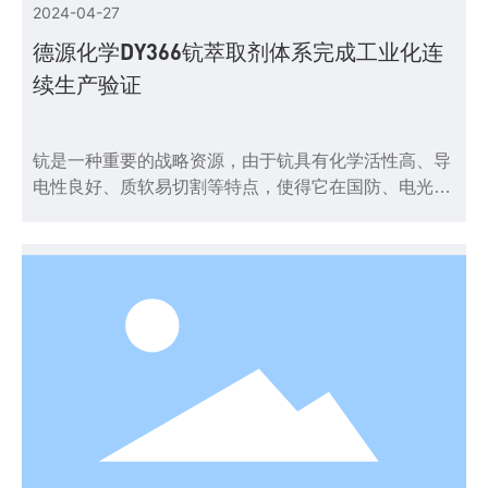
2024-04-27
德源化学DY366钪萃取剂体系完成工业化连
续生产验证
钪是一种重要的战略资源，由于钪具有化学活性高、导
电性良好、质软易切割等特点，使得它在国防、电光
源、宇航、电子工业、核技术、超导技术等领域中都有
广泛的应用。目前来说，仍没有发现一种具有工业价值
的钪独立矿床，因此钪主要是作为二次资源而被回收，