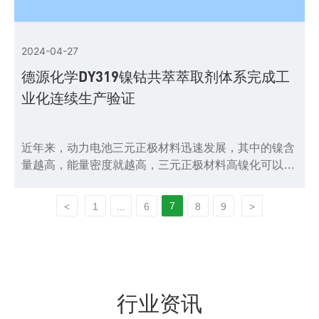
2024-04-27
德源化学DY319镍钴共萃萃取剂体系完成工
业化连续生产验证
近年来，动力电池三元正极材料迅速发展，其中的镍含
量越高，能量密度就越高，三元正极材料高镍化可以在
提高电池容量的同时，降低电池成本，目前镍在材料体
系中发展空间良好，未来工业化生产和电池中用镍将是
7
<
1
...
6
8
9
>
行业资讯