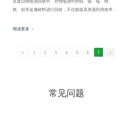
在废旧锂电池回收中，对锂电池中的钴、镍、锰、锂、
铁、铝等金属材料进行回收，不仅能提高资源利用效率，
还能减少重金属污染。然而，现有技术中，锰、镍、钴、
锂的回收率较低，不能满足现代工业的需求。
阅读更多 ﹥
7
<
1
2
3
4
5
6
>
常见问题